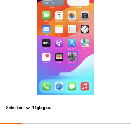
Sélectionnez
Réglages
.
C