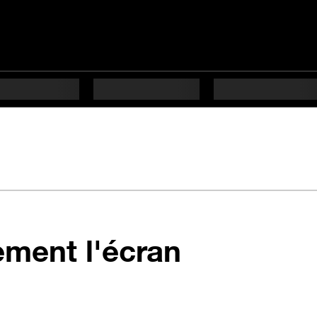
en 2 étap
ement l'écran