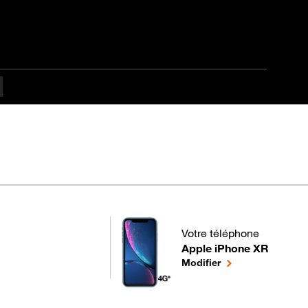
es difficulté Débutant
Votre téléphone
Apple iPhone XR
pour votre Apple iPhone X
le téléphone sélec
Modifier