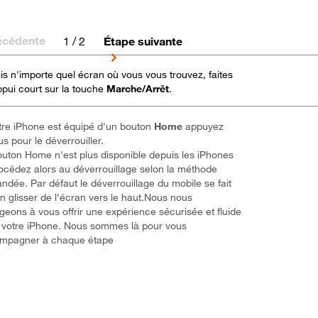
écédente
1
/ 2
Étape suivante
s n'importe quel écran où vous vous trouvez, faites
pui court sur la touche
Marche/Arrêt
.
tre iPhone est équipé d'un bouton
Home
appuyez
s pour le déverrouiller.
uton Home n'est plus disponible depuis les iPhones
océdez alors au déverrouillage selon la méthode
dée. Par défaut le déverrouillage du mobile se fait
n glisser de l'écran vers le haut.Nous nous
eons à vous offrir une expérience sécurisée et fluide
 votre iPhone. Nous sommes là pour vous
mpagner à chaque étape
o ! Vous avez terminé ce tutoriel.