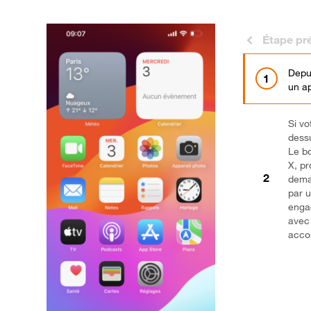
Étape pr
Depui
un ap
Si vo
dessu
Le bo
X, pr
deman
par u
engag
avec
acco
Brav