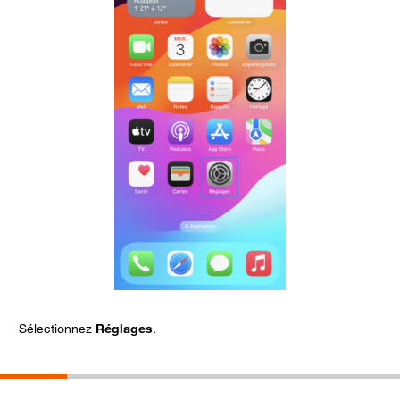
Sélectionnez
Réglages
.
C