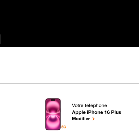
es difficulté
Votre téléphone
Apple iPhone 16 Plus
pour votre Apple iPhone 16 Plus
le téléphone sélectionn
Modifier