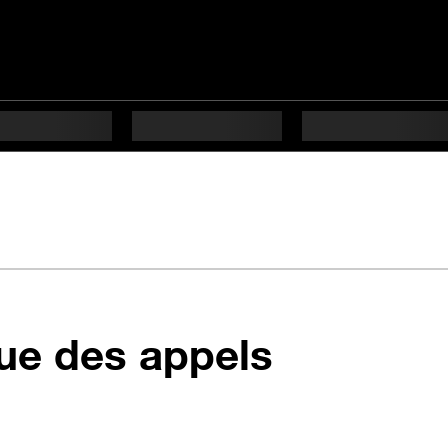
en 3 étap
que des appels