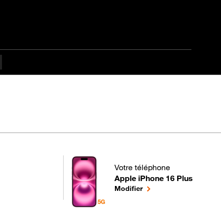
es difficulté Intermédi
Votre téléphone
Apple iPhone 16 Plus
pour votre Apple iPhone 16 Plus
le téléphone sélectionn
Modifier