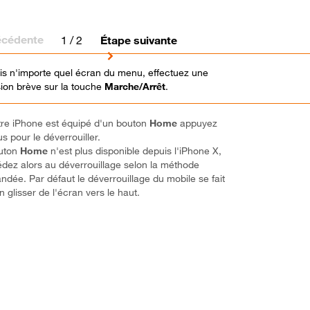
écédente
1
/ 2
Étape suivante
s n'importe quel écran du menu, effectuez une
ion brève sur la touche
Marche/Arrêt
.
tre iPhone est équipé d'un bouton
Home
appuyez
s pour le déverrouiller.
outon
Home
n'est plus disponible depuis l'iPhone X,
dez alors au déverrouillage selon la méthode
dée. Par défaut le déverrouillage du mobile se fait
n glisser de l'écran vers le haut.
o ! Vous avez terminé ce tutoriel.