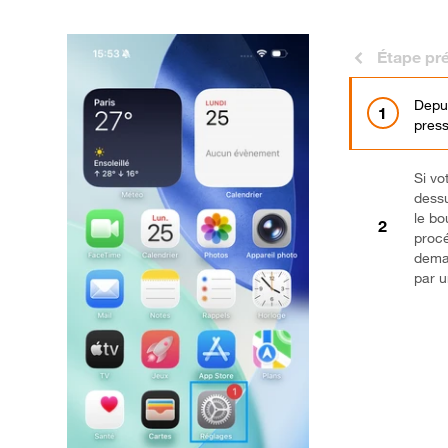
Étape pr
Depui
press
Si vo
dessu
le b
procé
deman
par u
Brav