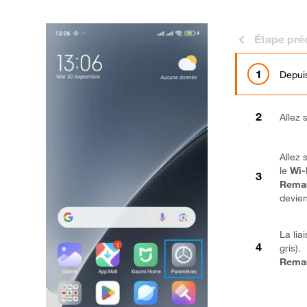
Étape pré
Depuis
Allez 
Allez 
le
Wi-
Rema
devien
La lia
gris).
Rema