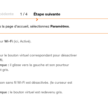
cédente
1
/ 4
Étape suivante
 la page d'accueil, sélectionnez
Paramètres
.
sur
Wi-Fi
(ici, Activé).
sur le bouton virtuel correspondant pour désactiver
Fi
.
rque :
il glisse vers la gauche et son pourtour
t gris.
ison sans fil Wi-Fi est désactivée. (le curseur est
rque :
le bouton virtuel est redevenu gris.