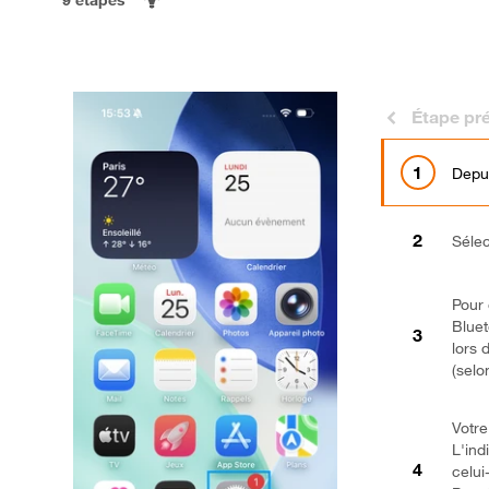
Étape pr
Depui
Séle
Pour 
Bluet
lors 
(selo
Votre
L'ind
celui