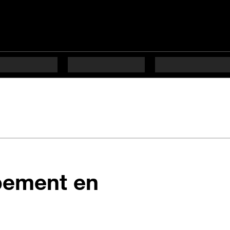
pement en
s difficulté