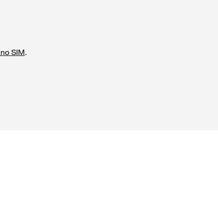
ano SIM
.