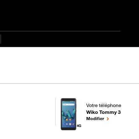
culté Débutant
Votre téléphone
Wiko Tommy 3
pour votre Wiko Tommy 
le téléphone sél
Modifier