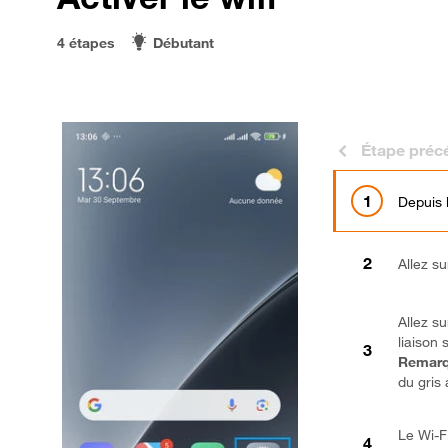
4 étapes
Débutant
Étape préc
Depuis 
Allez s
Allez su
liaison s
Remarq
du gris 
Le Wi-Fi