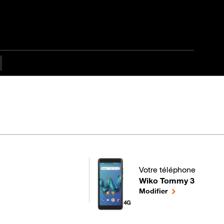
Votre téléphone
Wiko Tommy 3
pour votre Wiko Tommy 
le téléphone sél
Modifier