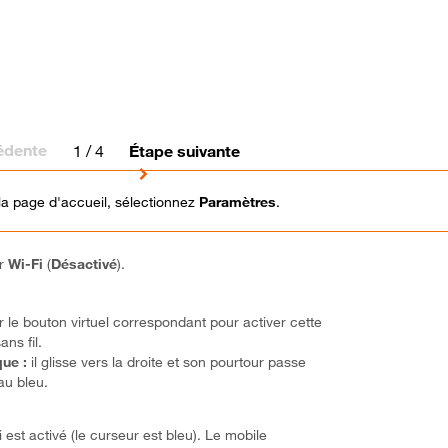
édente
1
/ 4
Étape suivante
la page d'accueil, sélectionnez
Paramètres
.
ur
Wi-Fi
(
Désactivé
).
r le bouton virtuel correspondant pour activer cette
ans fil.
ue :
il glisse vers la droite et son pourtour passe
au bleu.
 est activé (le curseur est bleu). Le mobile