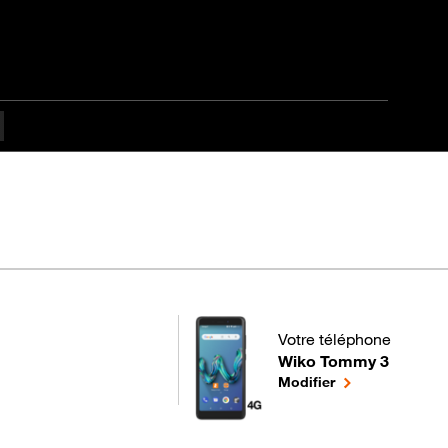
fficulté Débutant
Votre téléphone
Wiko Tommy 3
pour votre Wiko Tommy 
le téléphone sél
Modifier