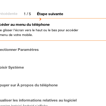
récédente
1
/ 5
Étape suivante
céder au menu du téléphone
re glisser l'écran vers le haut ou le bas pour accéder
menu de votre mobile.
lectionner Paramètres
oisir Système
puyer sur À propos du téléphone
ualiser les informations relatives au logiciel
version logiciel Android s'affiche.