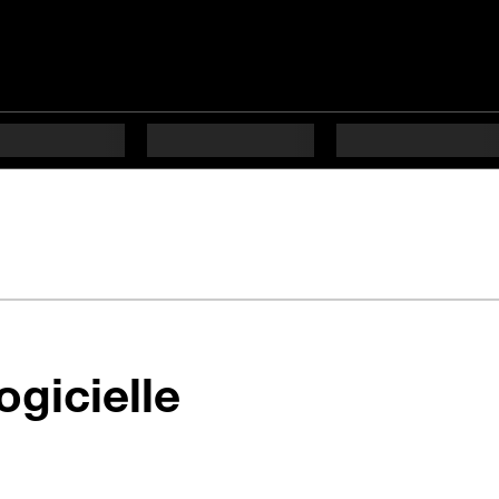
en 5 étapes di
ogicielle