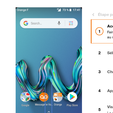
Étape p
Ac
Fai
au 
Sé
Ch
Ap
Vis
La 