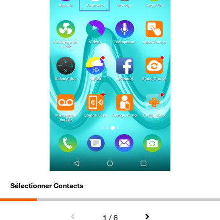
Sélectionner Contacts
A
1
/ 6