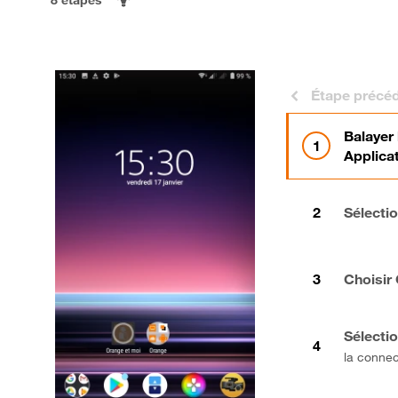
Étape précé
Balayer 
Applica
Sélecti
Choisir
Sélecti
la connec