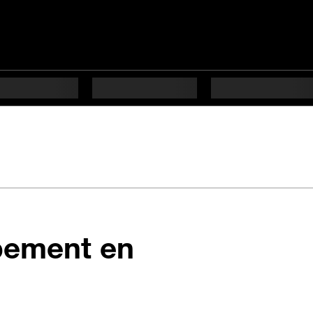
pement en
s difficulté