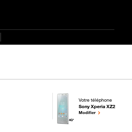
Votre téléphone
Sony Xperia XZ2
pour votre Sony Xperia XZ
le téléphone sélec
Modifier