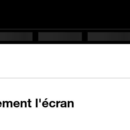
en 1 étap
ement l'écran