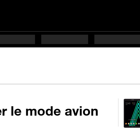
en 5 é
er le mode avion