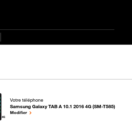
tapes difficulté Débuta
Votre téléphone
Samsung Galaxy TAB A 10.1 2016 4G (SM-T585)
pour votre Samsung Galaxy TAB A 10.1 2016 4G (SM-T585) o
le téléphone sélectionné
Modifier