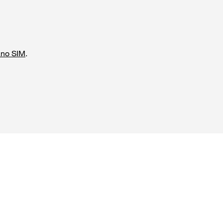
ano SIM
.