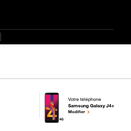
ulté
Votre téléphone
Samsung Galaxy J4+
pour votre Samsung Galaxy J4+
le téléphone sélectionn
Modifier