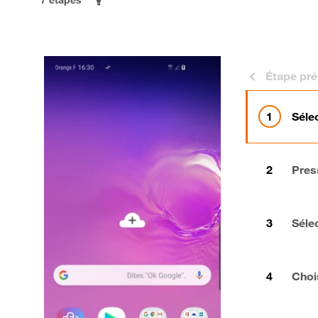
Étape pr
Séle
Pres
Séle
Choi