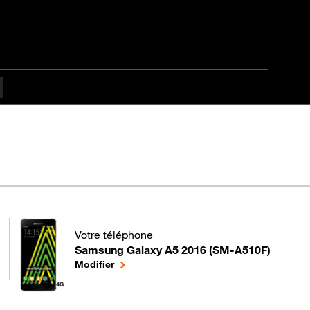
Votre téléphone
Samsung Galaxy A5 2016 (SM-A510F)
pour votre Samsung Galaxy A5 2016 (SM-A510F) o
le téléphone sélectionné
Modifier
ntermédiaire