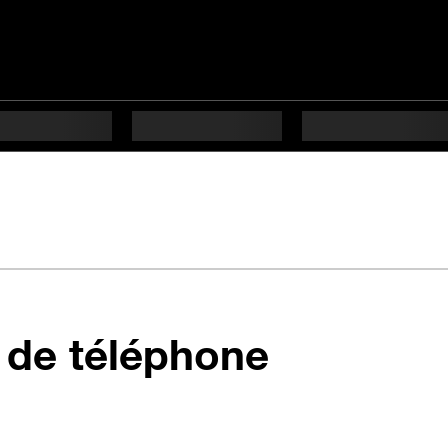
en 7 étap
 de téléphone