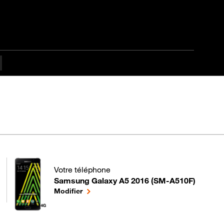
es difficulté Débutant
Votre téléphone
Samsung Galaxy A5 2016 (SM-A510F)
pour votre Samsung Galaxy A5 2016 (SM-A510F) o
le téléphone sélectionné
Modifier