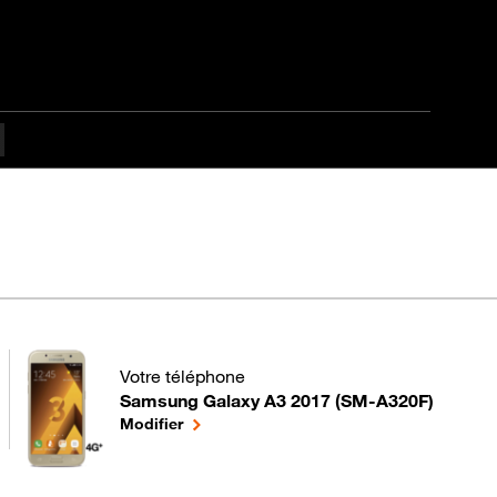
tapes difficulté Débuta
Votre téléphone
Samsung Galaxy A3 2017 (SM-A320F)
pour votre Samsung Galaxy A3 2017 (SM-A320F) o
le téléphone sélectionné
Modifier