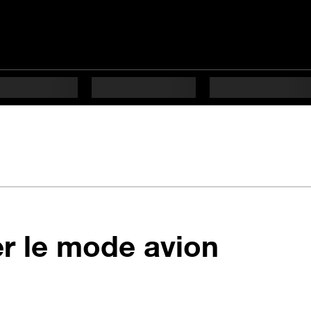
en 5 é
er le mode avion