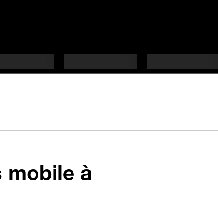
s mobile à
s difficulté Débutant