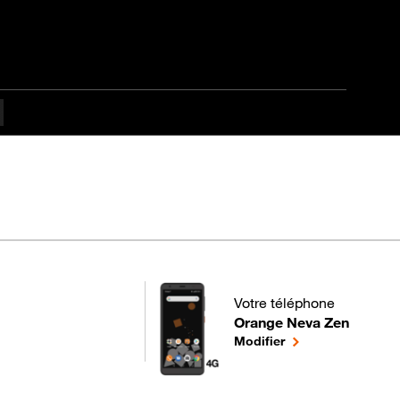
Votre téléphone
Orange Neva Zen
pour votre Orange Neva Ze
le téléphone sélec
Modifier