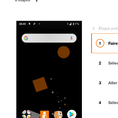
Étape pr
Faire
Séle
Aller
Séle