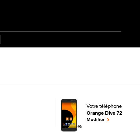
culté
Votre téléphone
Orange Dive 72
pour votre Orange Dive 7
le téléphone sél
Modifier