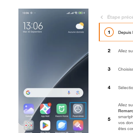
Étape préc
Depuis 
Allez s
Choisis
Sélect
Allez s
Remarq
smartp
vos don
êtes co