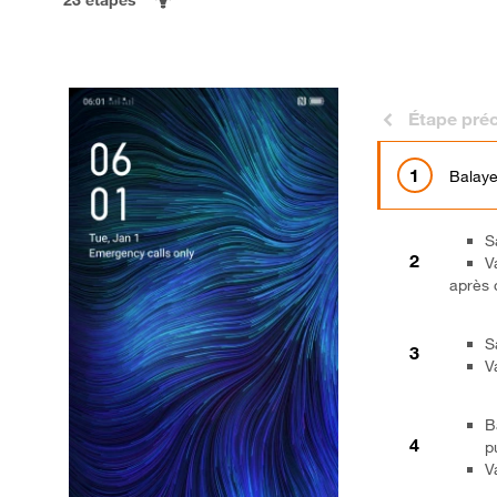
Étape pré
Balaye
S
V
après 
S
V
B
p
V