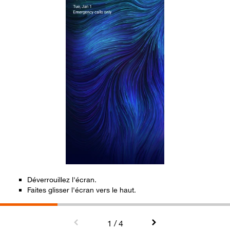
Déverrouillez l'écran.
S
Faites glisser l'écran vers le haut.
S
L
1
/ 4