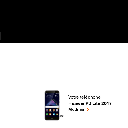
apes difficulté Débutan
Votre téléphone
Huawei P8 Lite 2017
pour votre Huawei P8 Lite 2017
le téléphone sélection
Modifier