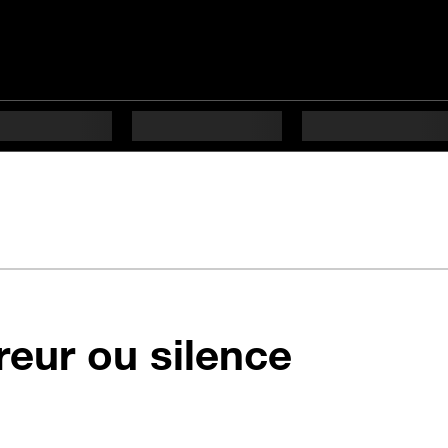
en 3 ét
reur ou silence