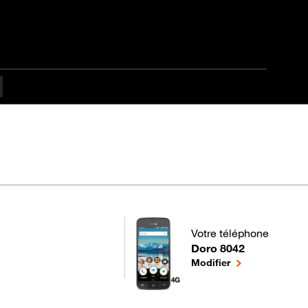
Votre téléphone
Doro 8042
pour votre Doro 8042 ou
le téléphone sél
Modifier
tant