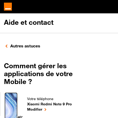
Aide et contact
Autres astuces
Comment gérer les
applications de votre
Mobile ?
Votre téléphone
Xiaomi Redmi Note 9 Pro
Comment gérer les applications de votre Mobile ? 
le téléphone sélectionné
Modifier