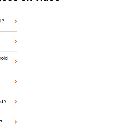
d ?
roid
d ?
 ?