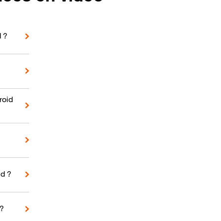
d ?
roid
d ?
 ?