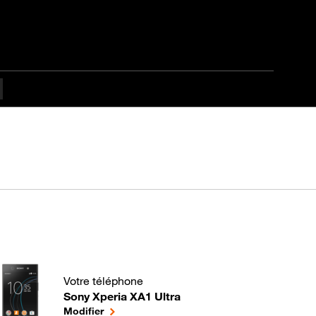
Votre téléphone
Sony Xperia XA1 Ultra
A quoi sert la géolocalisation de votre mobile ? pour
le téléphone sélectionné
Modifier