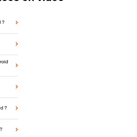
d ?
roid
d ?
 ?