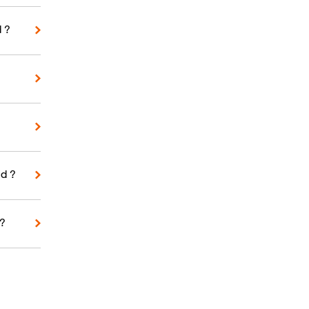
d ?
d ?
 ?