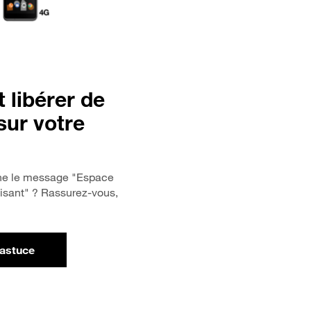
libérer de
sur votre
che le message "Espace
fisant" ? Rassurez-vous,
'astuce
ur Comment libérer de l'espace sur votre mobile ?