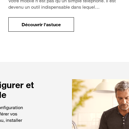
Votre mobile n'est pas qu'un simple téléphone. Il est
devenu un outil indispensable dans lequel…
Découvrir l'astuce
de votre mobile ?
pour Comment protéger les données de 
igurer et
le
nfiguration
férer vos
, installer