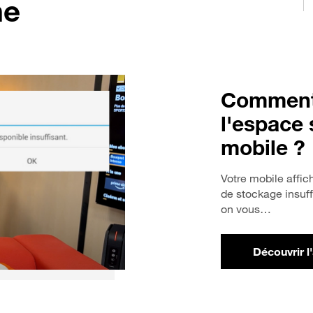
ne
Comment 
l'espace 
mobile ?
Votre mobile affi
de stockage insuf
on vous…
Découvrir l
po