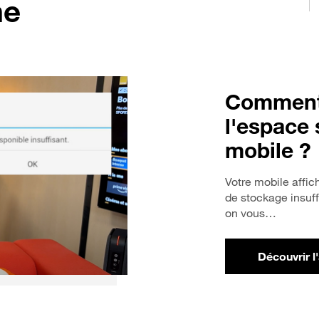
ne
Comment 
l'espace 
mobile ?
Votre mobile affi
de stockage insuf
on vous…
Découvrir l
po