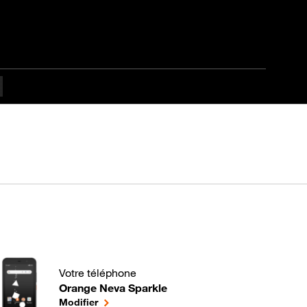
Votre téléphone
Orange Neva Sparkle
Toutes nos astuces en vidéo pour votre téléphone po
le téléphone sélectionné
Modifier