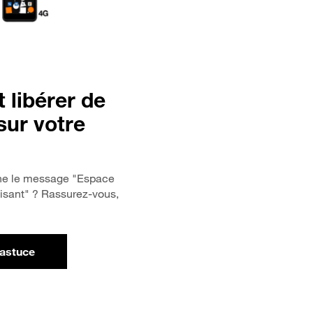
libérer de
sur votre
che le message "Espace
fisant" ? Rassurez-vous,
'astuce
ur Comment libérer de l'espace sur votre mobile ?