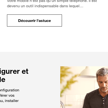
Votre mobile n'est pas qu'un simple téléphone. Il est
devenu un outil indispensable dans lequel…
Découvrir l'astuce
de votre mobile ?
pour Comment protéger les données de 
igurer et
le
nfiguration
férer vos
, installer