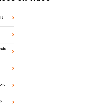
d ?
roid
d ?
 ?