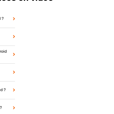
d ?
roid
d ?
 ?