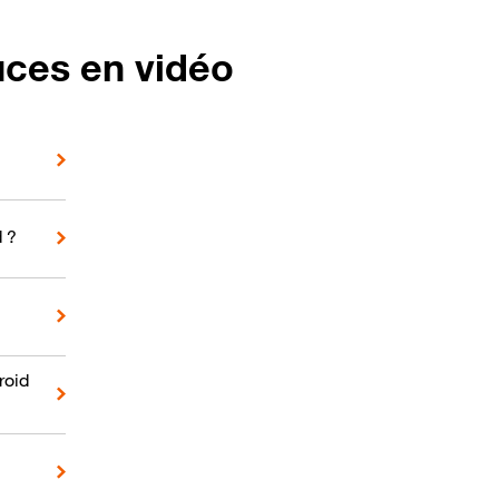
uces en vidéo
d ?
roid