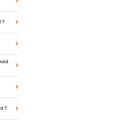
d ?
roid
d ?