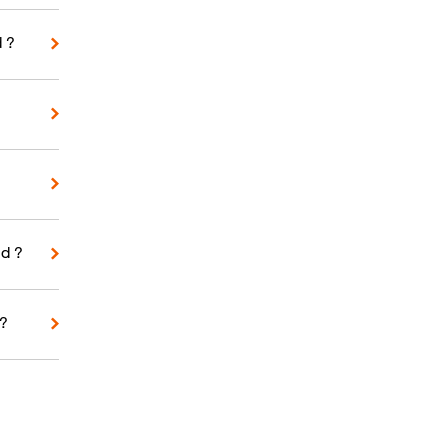
d ?
d ?
 ?