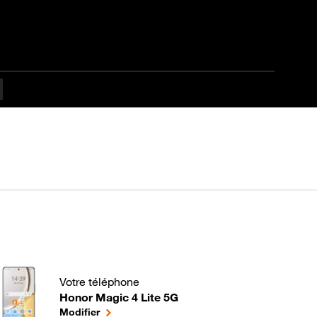
Votre téléphone
Honor Magic 4 Lite 5G
A quoi sert la géolocalisation de votre mobile ? pour
le téléphone sélectionné
Modifier