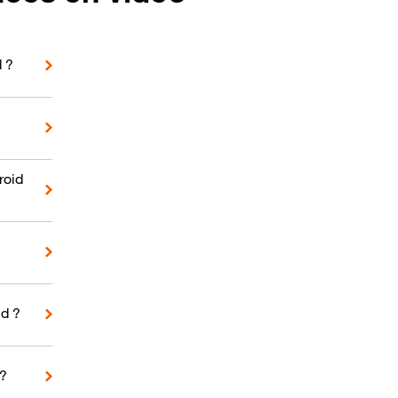
d ?
roid
d ?
 ?