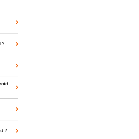
d ?
roid
d ?