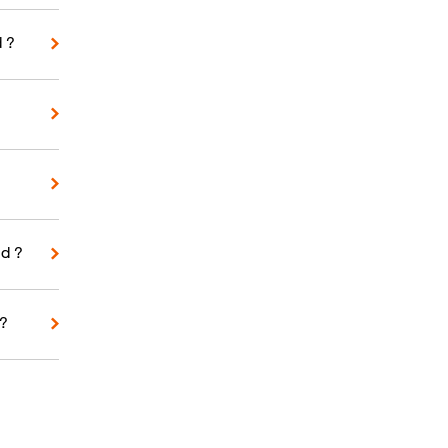
d ?
d ?
 ?