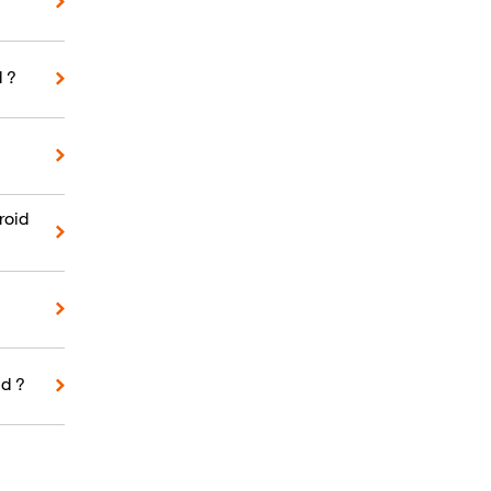
d ?
roid
d ?