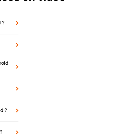
d ?
roid
d ?
 ?