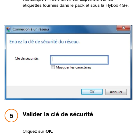
étiquettes fournies dans le pack et sous la Flybox 4G+.
étape 5:
Valider la clé de sécurité
5
Cliquez sur
OK
.