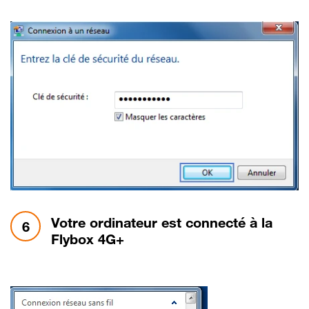
étape 6:
Votre ordinateur est connecté à la
6
Flybox 4G+