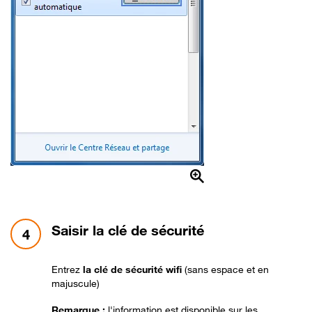
étape 4:
Saisir la clé de sécurité
4
Entrez
la clé de sécurité wifi
(sans espace et en
majuscule)
Remarque :
l'information est disponible sur les