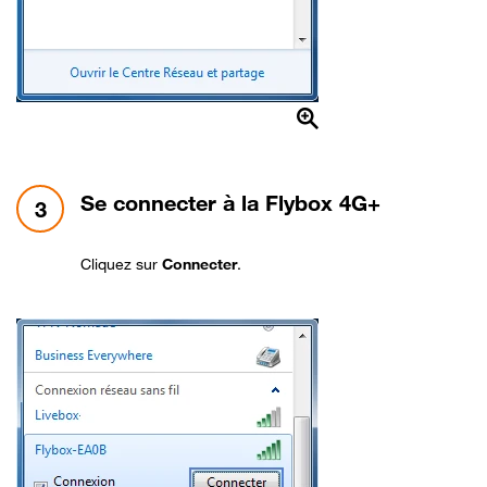
étape 3:
Se connecter à la Flybox 4G+
3
Cliquez sur
Connecter
.